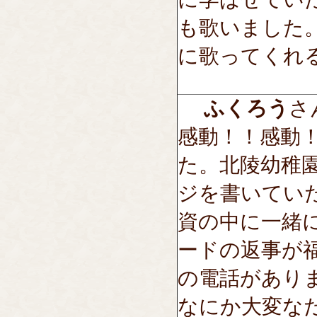
も歌いました。
に歌ってくれ
ふくろう
さん
感動！！感動
た。北陵幼稚
ジを書いてい
資の中に一緒
ードの返事が
の電話があり
なにか大変な