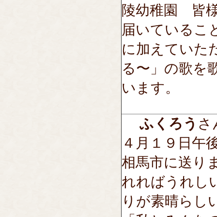
陵幼稚園 皆
届いているこ
に加えていた
る〜」の歌を
います。
ふくろう
さん
４月１９日午
相馬市に送り
れればうれし
りが素晴らし