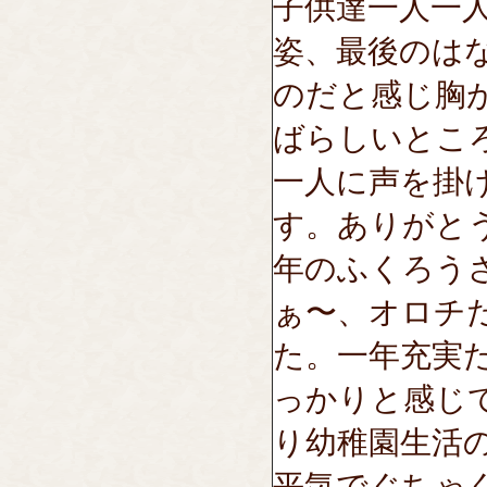
子供達一人一
姿、最後のは
のだと感じ胸
ばらしいとこ
一人に声を掛
す。ありがと
年のふくろう
ぁ〜、オロチ
た。一年充実
っかりと感じ
り幼稚園生活
平気でぐちゃ