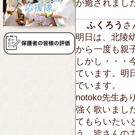
が癒されまし
ふくろう
さん
明日は、北陵
から一度も親
しかし・・・
ています。明
でいます。
notoko先
強く歌いまし
てもらいたい
う。皆さんの