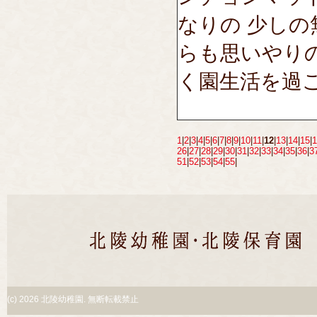
なりの 少し
らも思いやり
く園生活を過
1
|
2
|
3
|
4
|
5
|
6
|
7
|
8
|
9
|
10
|
11
|
12
|
13
|
14
|
15
|
1
26
|
27
|
28
|
29
|
30
|
31
|
32
|
33
|
34
|
35
|
36
|
3
51
|
52
|
53
|
54
|
55
|
(c)
2026 北陵幼稚園. 無断転載禁止