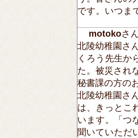
です。いつま
motoko
さん-
北陵幼稚園さ
くろう先生か
た。被災され
秘書課の方の
北陵幼稚園さ
は、きっとこ
います。「つ
聞いていただ