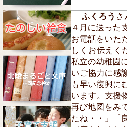
ふくろう
さん
４月に送った
お電話をいた
しくお伝えく
私立の幼稚園
いご協力に感
も早い復興に
います。支援
再び地図をみ
たね・・」「