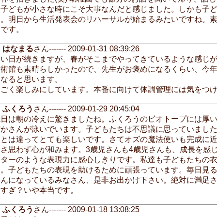
は子どもが小さな時にこそ大事なんだと感じました。しかも子
す。明日から生活発表会のリハーサルが始まるみたいですね。
みです。
はなまる
さん------- 2009-01-31 08:39:26
寒い日が続きますが、春がそこまでやってきているような感じ
美術館も素晴らしかったので、先生がお褒めになるくらい、今
になると思います。
すごく楽しみにしています。本番に向けて体調管理には気をつ
ふくろう
さん------- 2009-01-29 20:45:04
先日は朝の冷えに驚きましたね。ふくろうのビオトープには厚
だかさんが泳いでいます。子どもたちは不思議に思っていまし
人とは違ってとても楽しいです。さてオズの魔法使いも完成に近
しさ思わず心が和みます。3歳児さんも4歳児さんも、成長を感
スターのような表現力に感心しきりです。私達も子どもたちの
す。子どもたちの表現を助けるために頑張っています。毎日見
らんになっているみなさん、是非お出かけ下さい。絶対に満
めすぎ？いや本当です。
ふくろう
さん------- 2009-01-18 13:08:25