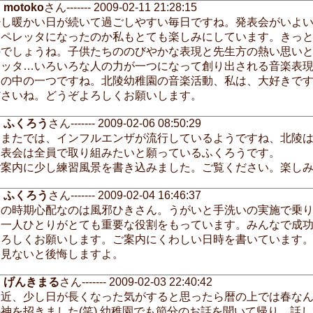
motoko
さん------- 2009-02-11 21:28:15
少し暖かい日が続いて過ごしやすい毎日ですね。発表会がいよ
オペレッタになったのか私もとても楽しみにしています。きっ
のでしょうね。子供たちののびやかな表現と先生方の熱い思い
レッタ…いろいろな人の力が一つになって創り出される音楽表
力の中の一つですね。北陵幼稚園の音楽活動、私は、大好きで
ださいね。どうぞよろしくお願いします。
ふくろう
さん------- 2009-02-06 08:50:29
ちまたでは、インフルエンザが流行しているようですね、北陵
発表会は全員で取り組みたいと願っているふくろうです。
ご案内に少し練習風景を書き込みました。ご覧ください。楽し
ふくろう
さん------- 2009-02-04 16:46:37
この時期心配なのは風邪ひきさん。うがいと手洗いの実施で乗
は一人ひとりがとても重要な役割をもっています。みんなで成
よろしくお願いします。ご案内にくわしい日時を書いています
に見ないと後悔しますよ。
げんきまる
さん------- 2009-02-03 22:40:42
最近、少し日が長くなった気がすると思ったら暦の上では春な
の神を招きました(笑) 幼稚園でも節分のお話を聞いて帰り、話