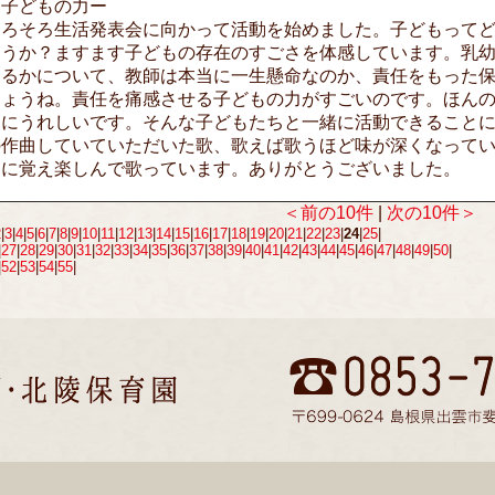
ー子どもの力ー
そろそろ生活発表会に向かって活動を始めました。子どもって
ょうか？ますます子どもの存在のすごさを体感しています。乳
てるかについて、教師は本当に一生懸命なのか、責任をもった
しょうね。責任を痛感させる子どもの力がすごいのです。ほんの
当にうれしいです。そんな子どもたちと一緒に活動できることに喜
の作曲していていただいた歌、歌えば歌うほど味が深くなって
間に覚え楽しんで歌っています。ありがとうございました。
＜前の10件
|
次の10件＞
2
|
3
|
4
|
5
|
6
|
7
|
8
|
9
|
10
|
11
|
12
|
13
|
14
|
15
|
16
|
17
|
18
|
19
|
20
|
21
|
22
|
23
|
24
|
25
|
|
27
|
28
|
29
|
30
|
31
|
32
|
33
|
34
|
35
|
36
|
37
|
38
|
39
|
40
|
41
|
42
|
43
|
44
|
45
|
46
|
47
|
48
|
49
|
50
|
|
52
|
53
|
54
|
55
|