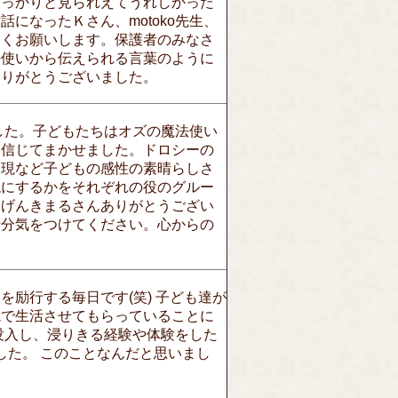
しっかりと見られえてうれしかった
になったＫさん、motoko先生、
しくお願いします。保護者のみなさ
法使いから伝えられる言葉のように
ありがとうございました。
ました。子どもたちはオズの魔法使い
を信じてまかせました。ドロシーの
表現など子どもの感性の素晴らしさ
現にするかをそれぞれの役のグルー
。げんきまるさんありがとうござい
十分気をつけてください。心からの
励行する毎日です(笑) 子ども達が
境で生活させてもらっていることに
没入し、浸りきる経験や体験をした
した。 このことなんだと思いまし