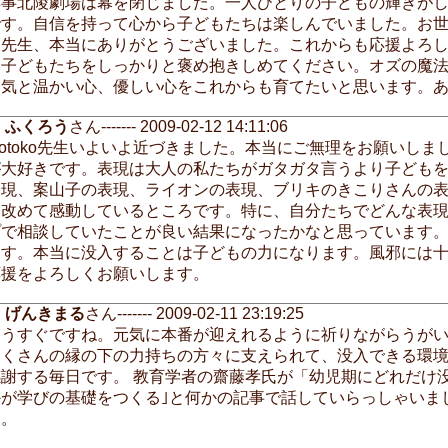
無事北陵劇場は幕を閉じました。一人ひとりの子どもの輝きが
です。自信を持って心から子どもたちは楽しんでいました。お世話
Ｏ先生、本当にありがとうございました。これからも応援よろ
ん子どもたちをしっかりと褒め抱きしめてください。オズの魔
勇気と温かい心、優しい心をこれからも育てたいと思います。
ふくろう
さん------- 2009-02-12 14:11:06
motoko先生いよいよ近づきました。本当にご無理をお願いし
が大好きです。表現は大人の私たちがガタガタ言うより子ども
表現、案山子の表現、ライオンの表現、ブリキのきこりさんの
に改めて感動しているところです。特に、自分たちでどんな表
プで相談していたことが良い結果になったかなと思っています
ます。本当に没入することは子どもの力になります。風邪には
応援をよろしくお願いします。
げんきまる
さん------- 2009-02-11 23:19:25
もうすぐですね。元気に本番が迎えれるように祈りながらうがいを
たくさんの縁の下の力持ちの方々に支えられて、没入できる環
感謝する毎日です。 教育学者の齋藤孝氏が「幼児期にどれだけ
かが学びの基礎をつくる｣と何かの記事で話していらっしゃいま
た。