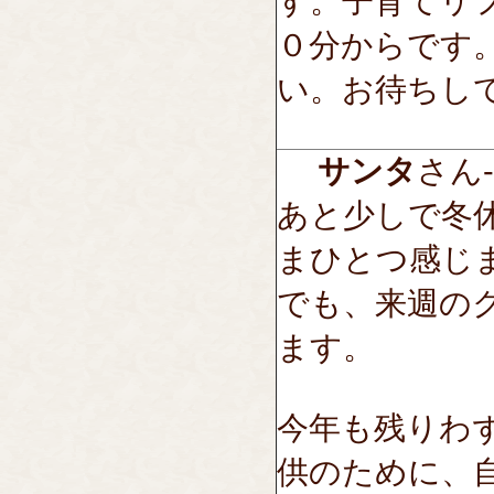
す。子育てリ
０分からです
い。お待ちし
サンタ
さん---
あと少しで冬
まひとつ感じ
でも、来週の
ます。
今年も残りわ
供のために、