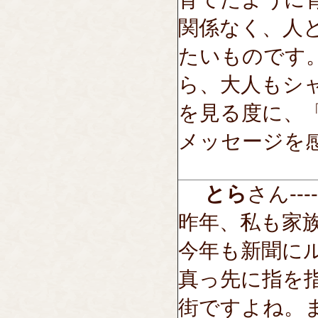
関係なく、人
たいものです
ら、大人もシ
を見る度に、
メッセージを
とら
さん-----
昨年、私も家
今年も新聞に
真っ先に指を
街ですよね。