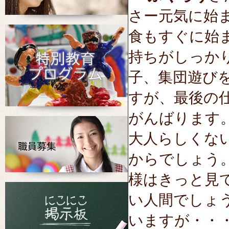
さー元気に始
食もすぐに始
持ちがしっか
子、集団遊び
すが、最後の
がんばります
大人らしくな
からでしょう
様はきっと見
い人間でしょ
いますが・・・