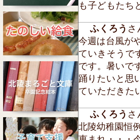
も子どもたち
ふくろう
さん
今週は台風が
ていきそうで
です。暑いで
踊りたいと思
ていただきた
ふくろう
さん
北陵幼稚園恒
恵まれ・・・