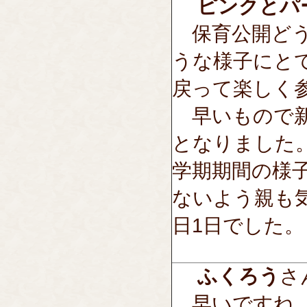
ピンクとパ
保育公開どう
うな様子にと
戻って楽しく
早いもので新
となりました
学期期間の様
ないよう親も
日1日でした。
ふくろう
さん
早いですね。