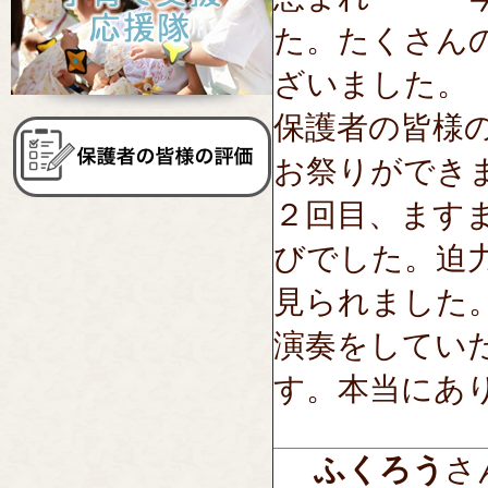
た。たくさん
ざいました。
保護者の皆様
お祭りができ
２回目、ます
びでした。迫
見られました
演奏をしてい
す。本当にあ
ふくろう
さん