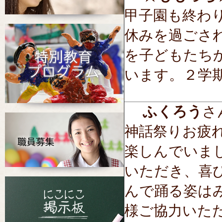
甲子園も終わ
休みを過ごさ
を子どもたち
います。２学
ふくろう
さん
神話祭りお疲
楽しんでいま
いただき、喜
んで踊る姿は
様ご協力いた