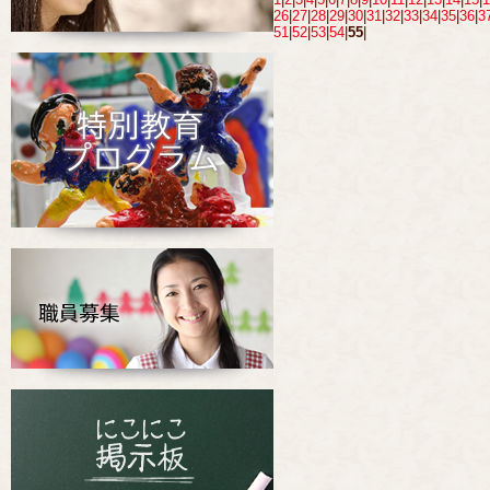
26
|
27
|
28
|
29
|
30
|
31
|
32
|
33
|
34
|
35
|
36
|
3
51
|
52
|
53
|
54
|
55
|