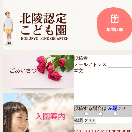
投稿者
メールアドレス
本文
投稿する場合は
左端
にチェ
1
|
2
|
3
|
4
|
5
|
6
|
7
|
8
|
9
|
10
|
11
|
12
|
13
|
14
|
15
|
1