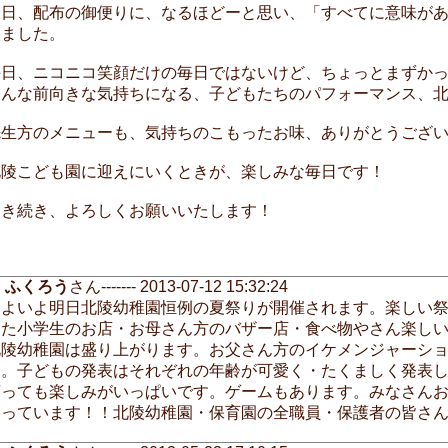
後日、配布の御便りに、なるほどーと思い、「すべてに意味が
えました。
毎日、ニコニコ笑顔だけの毎日ではないけど、ちょっとまずか
そんな前向きな気持ちになる、子どもたちのパフォーマンス、
先生方のメニューも、気持ちのこもったお味、ありがとうござ
北陵こども園に迎えにいくときが、楽しみな毎日です！
引き続き、よろしくお願いいたします！
ふくろう
さん------- 2013-07-12 15:32:24
いよいよ明日北陵幼稚園恒例の夏祭りが開催されます。楽しい
した小学生のお店・お母さん方のバザー店・食べ物やさん楽し
北陵幼稚園は盛り上がります。お父さん方のイケメンジャーシ
す。子どもの発表はそれぞれの年齢が可愛く・たくましく発表
言っても楽しみがいっぱいです。ゲームもあります。みなさん
まっています！！北陵幼稚園・保育園の全職員・保護者の皆さ