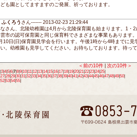
子ども園としてますますのご発展、祈っております。
ふくろう
さん------- 2013-02-23 21:29:44
みなさん、北陵幼稚園は4月から北陵保育園も始まります。1・
出雲市の認可保育園と同じ保育料でさまざまな事業もあります
月10日(日)保育園見学会を行います。午後1時から4時までに
い。幼稚園も見学してください。お待ちしております。待ってます
＜前の10件
|
次の10件＞
2
|
3
|
4
|
5
|
6
|
7
|
8
|
9
|
10
|
11
|
12
|
13
|
14
|
15
|
16
|
17
|
18
|
19
|
20
|
21
|
22
|
23
|
24
|
25
|
|
27
|
28
|
29
|
30
|
31
|
32
|
33
|
34
|
35
|
36
|
37
|
38
|
39
|
40
|
41
|
42
|
43
|
44
|
45
|
46
|
47
|
48
|
49
|
50
|
|
52
|
53
|
54
|
55
|