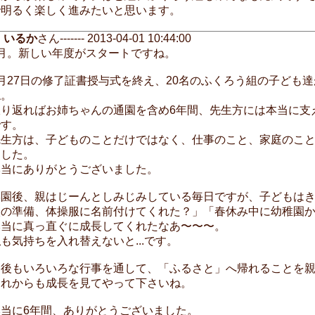
で明るく楽しく進みたいと思います。
いるか
さん------- 2013-04-01 10:44:00
4月。新しい年度がスタートですね。
3月27日の修了証書授与式を終え、20名のふくろう組の子ども
ね。
振り返ればお姉ちゃんの通園を含め6年間、先生方には本当に支
です。
先生方は、子どものことだけではなく、仕事のこと、家庭のこ
ました。
本当にありがとうございました。
卒園後、親はじーんとしみじみしている毎日ですが、子どもは
校の準備、体操服に名前付けてくれた？」「春休み中に幼稚園
本当に真っ直ぐに成長してくれたなあ〜〜〜。
も気持ちを入れ替えないと...です。
今後もいろいろな行事を通して、「ふるさと」へ帰れることを
これからも成長を見てやって下さいね。
本当に6年間、ありがとうございました。