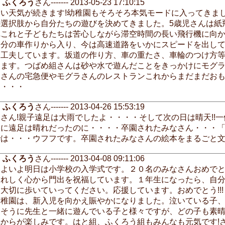
ふくろう
さん------- 2013-05-23 17:10:15
いい天気が続きます!幼稚園もそろそろ本気モードに入ってきま
の選択肢から自分たちの遊びを決めてきました。5歳児さんは紙
れこれと子どもたちは苦心しながら滞空時間の長い飛行機に向か
自分の車作りから入り、今は高速道路をいかにスピードを出し
を工夫しています。坂道の作り方、車の重たさ、車輪のつけ方
きます。つばめ組さんは砂や水で遊んだことをきっかけにモグ
ラさんの宅急便やモグラさんのレストランこれからまだまだおも
に・・・
ふくろう
さん------- 2013-04-26 15:53:19
皆さん!親子遠足は大雨でしたよ・・・・そして次の日は晴天!!
なに遠足は晴れだったのに・・・・卒園されたみなさん・・・「
では・・・ウフフです。卒園されたみなさんの絵本をまるごと文
ふくろう
さん------- 2013-04-08 09:11:06
いよいよ明日は小学校の入学式です。２０名のみなさんおめで
うれしく心から門出を祝福しています。１年生になったら、自
大切に歩いていってください。応援しています。おめでとう!!!
幼稚園は、新入児を向かえ賑やかになりました。泣いている子
しそうに先生と一緒に遊んでいる子と様々ですが、どの子も素
れからが楽しみです。はと組、ふくろう組もみんなも元気です!