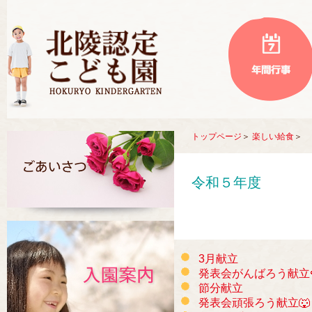
トップページ
＞
楽しい給食
＞
令和５年度
3月献立
発表会がんばろう献立
節分献立
発表会頑張ろう献立🐺