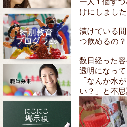
一人１個ずつ
けにしました
漬けている間
つ飲めるの？
数日経った容
透明になって
「なんか水が
い？」と不思