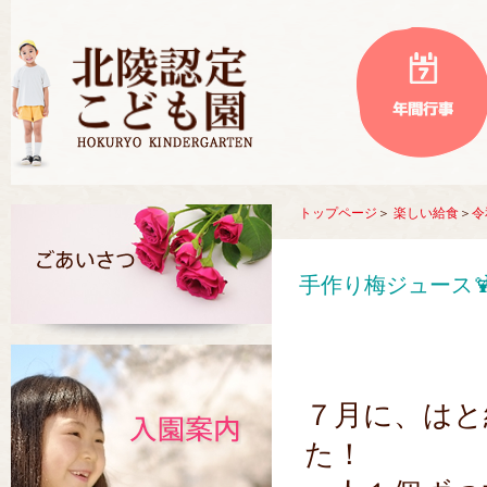
トップページ
＞
楽しい給食
＞
令
手作り梅ジュース
７月に、はと
た！