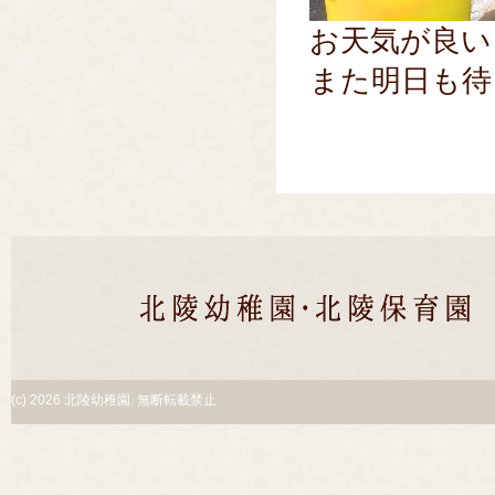
お天気が良い
また明日も待
(c)
2026 北陵幼稚園. 無断転載禁止