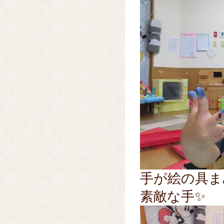
手が絵の具ま
素敵な手✨