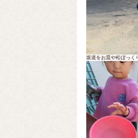
坂道をお皿や松ぼっく