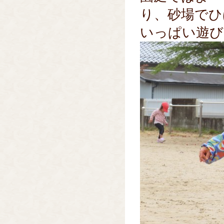
り、砂場でひ
いっぱい遊び