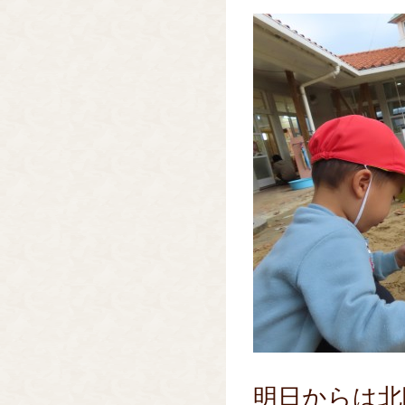
明日からは北