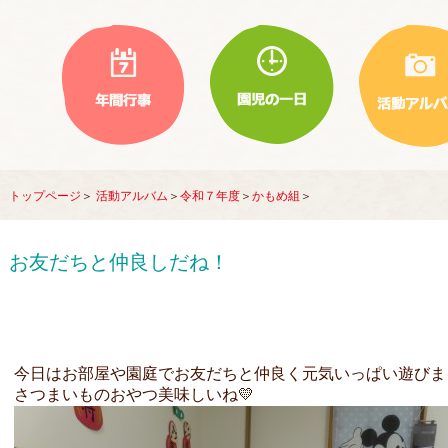
トップページ
＞
活動アルバム
＞
令和７年度
＞
かもめ組
＞
お友だちと仲良しだね！
今日はお部屋や園庭でお友だちと仲良く元気いっぱい遊びま
さつまいものおやつ美味しいね💛