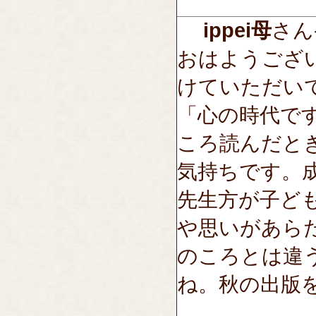
ippei母
さん--
おはようござ
けていただい
「心の時代で
ころ読んだと
気持ちです。
先生方が子ど
や思いがあら
のころとは違
ね。秋の出版