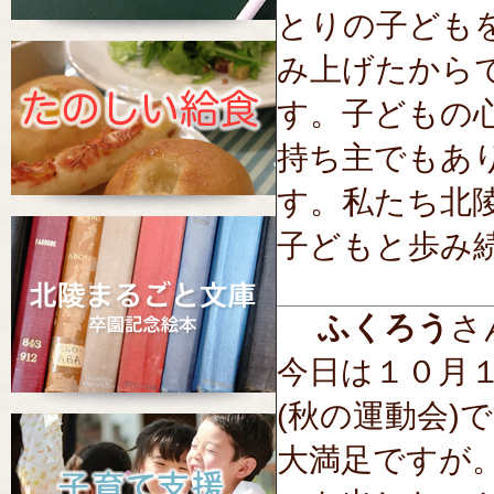
とりの子ども
み上げたから
す。子どもの
持ち主でもあ
す。私たち北
子どもと歩み
ふくろう
さん
今日は１０月
(秋の運動会)
大満足ですが