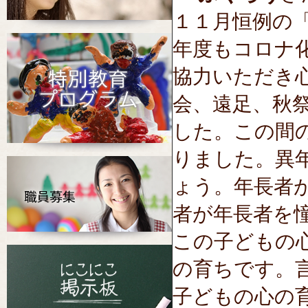
１１月恒例の
年度もコロナ
協力いただき
会、遠足、秋
した。この間
りました。異
ょう。年長者
者が年長者を
この子どもの
の育ちです。
子どもの心の