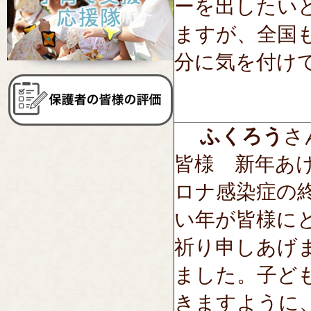
ーを出したい
ますが、全国
分に気を付け
ふくろう
さん
皆様 新年あ
ロナ感染症の
い年が皆様に
祈り申しあげ
ました。子ど
きますように